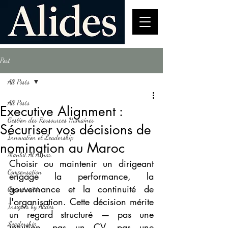
Post
All Posts
All Posts
Executive Alignment :
Gestion des Ressources Humaines
Sécuriser vos décisions de
Innovation et Leadership
nomination au Maroc
Manbit Al Aḥrar
Choisir ou maintenir un dirigeant 
Compensation
engage la performance, la 
gouvernance et la continuité de 
Opportunités
l'organisation. Cette décision mérite 
Insights by Alides
un regard structuré — pas une 
Leadership
intuition, pas un CV, pas une 