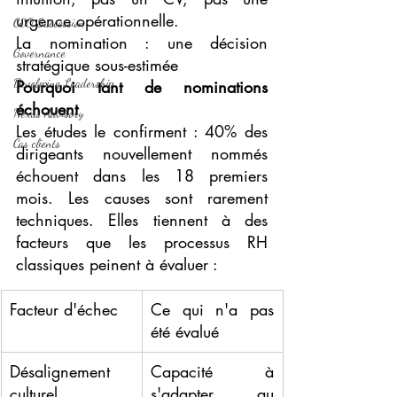
urgence opérationnelle.
CEO Succession
La nomination : une décision 
Governance
stratégique sous-estimée
Developing Leadership
Pourquoi tant de nominations 
échouent
Nexus Advisory
Les études le confirment : 40% des 
Cas clients
dirigeants nouvellement nommés 
échouent dans les 18 premiers 
mois. Les causes sont rarement 
techniques. Elles tiennent à des 
facteurs que les processus RH 
classiques peinent à évaluer :
Facteur d'échec
Ce qui n'a pas 
été évalué
Désalignement 
Capacité à 
culturel
s'adapter au 