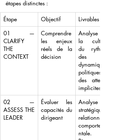
étapes distinctes :
Étape
Objectif
Livrables
01 — 
Comprendre 
Analyse de 
CLARIFY 
les enjeux 
la culture, 
THE 
réels de la 
du rythme, 
CONTEXT
décision
des 
dynamiques 
politiques, 
des attentes 
implicites
02 — 
Évaluer les 
Analyse 
ASSESS THE 
capacités du 
stratégique, 
LEADER
dirigeant
relationnelle, 
comporteme
ntale. 