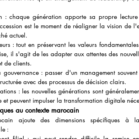
ion : chaque génération apporte sa propre lecture 
ccession est le moment de réaligner la vision de l'e
ché actuel.
urs : tout en préservant les valeurs fondamentales q
ise, il s'agit de les adapter aux attentes des nouvell
t de clients.
la gouvernance : passer d'un management souvent p
ructurée avec des processus de décision clairs.
rations : les nouvelles générations sont généralement
 et peuvent impulser la transformation digitale néce
fiques au contexte marocain
cain ajoute des dimensions spécifiques à la 
le :
ect filial : qui peut rendre difficile la remise e