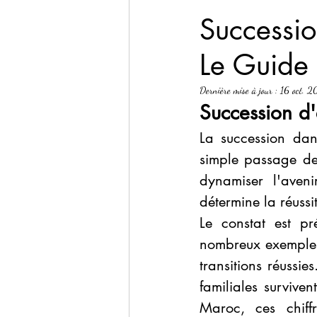
Insights by Alides
Leadershi
Successio
Le Guide
Cas clients
Dernière mise à jour :
16 oct. 
Succession d'
La succession dan
simple passage de r
dynamiser l'aveni
détermine la réussi
Le constat est pr
nombreux exemples 
transitions réussie
familiales survive
Maroc, ces chiff