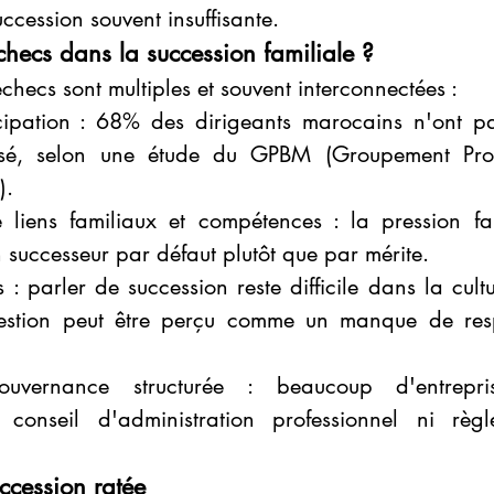
ccession souvent insuffisante.
checs dans la succession familiale ?
checs sont multiples et souvent interconnectées :
ipation : 68% des dirigeants marocains n'ont p
isé, selon une étude du GPBM (Groupement Profe
).
 liens familiaux et compétences : la pression fam
n successeur par défaut plutôt que par mérite.
s : parler de succession reste difficile dans la cult
stion peut être perçu comme un manque de respe
.
vernance structurée : beaucoup d'entreprise
 conseil d'administration professionnel ni règl
ccession ratée