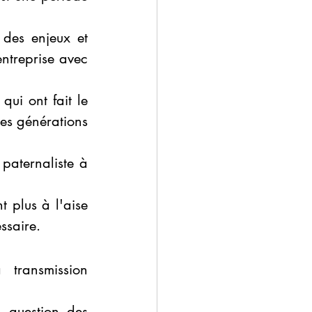
des enjeux et 
ntreprise avec 
ui ont fait le 
es générations 
aternaliste à 
 plus à l'aise 
ssaire.
transmission 
n question des 