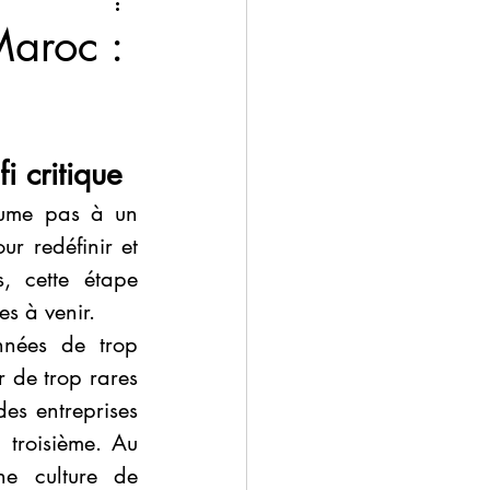
Nexus Advisory
Maroc :
i critique
sume pas à un 
r redéfinir et 
, cette étape 
es à venir.
nées de trop 
de trop rares 
es entreprises 
troisième. Au 
e culture de 