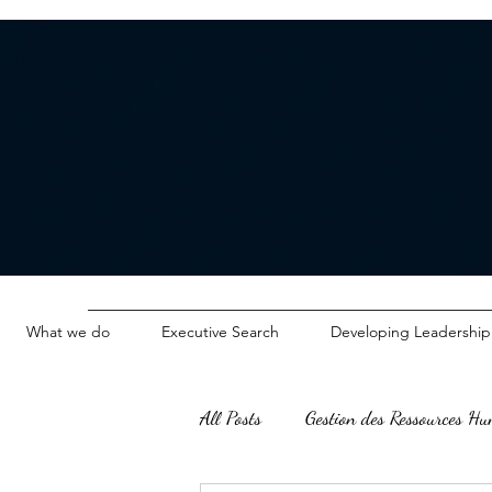
What we do
Executive Search
Developing Leadership
All Posts
Gestion des Ressources H