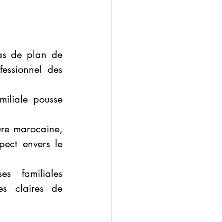
as de plan de 
ssionnel des 
iliale pousse 
ure marocaine, 
ct envers le 
s familiales 
es claires de 