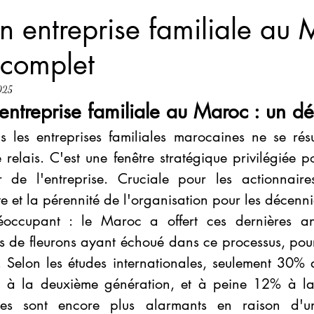
p
CEO Succession
Governance
Developing Leadership
n entreprise familiale au 
 complet
2025
entreprise familiale au Maroc : un déf
s les entreprises familiales marocaines ne se ré
elais. C'est une fenêtre stratégique privilégiée pou
r de l'entreprise. Cruciale pour les actionnaires
te et la pérennité de l'organisation pour les décenni
éoccupant : le Maroc a offert ces dernières an
de fleurons ayant échoué dans ce processus, pour 
s. Selon les études internationales, seulement 30% d
nt à la deuxième génération, et à peine 12% à la 
res sont encore plus alarmants en raison d'un