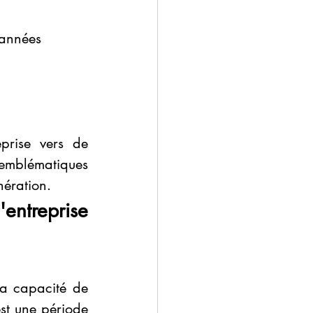
 années
prise vers de 
mblématiques 
nération.
ntreprise 
a capacité de 
st une période 