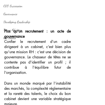
CEO Succession
Governance
Developing Leadership
Nexus Advisory
Plus qu’un recrutement : un acte de 
gouvernance
Cas clients
Confier le recrutement d’un cadre 
dirigeant à un cabinet, c’est bien plus 
qu’une mission RH : c’est une décision de 
gouvernance. Le chasseur de têtes ne se 
contente pas d'identifier un profil ; il 
contribue à l'équilibre futur de 
l’organisation.
Dans un monde marqué par l’instabilité 
des marchés, la complexité réglementaire 
et la rareté des talents, le choix du bon 
cabinet devient une variable stratégique 
majeure.