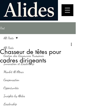
Post
All Posts
All Posts
Chasseur de têtes pour
Gestion des Ressources Humaines
cadres dirigeants
Innovation et Leadership
Manbit Al Aḥrar
Compensation
Opportunités
Insights by Alides
Leadership