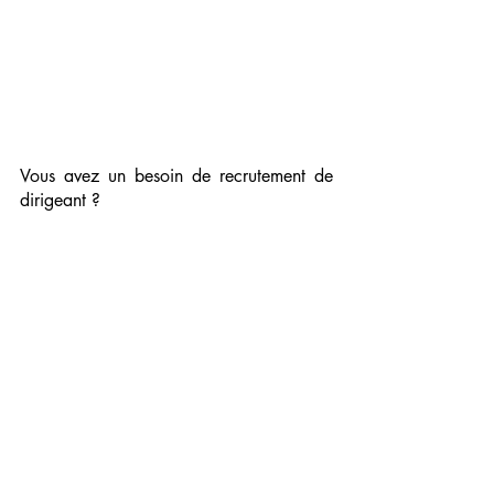
Vous avez un besoin de recrutement de 
dirigeant ?
Faites le choix d’un cabinet membre de 
l’AESC. 
Faites le choix d’Alides
.
contact@eci-alides.com
www.alides.org
Posts récents
Voir tout